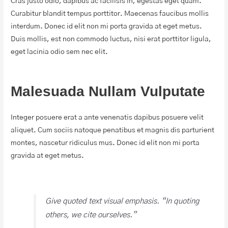
Cras justo odio, dapibus ac facilisis in, egestas eget quam.
Curabitur blandit tempus porttitor. Maecenas faucibus mollis
interdum. Donec id elit non mi porta gravida at eget metus.
Duis mollis, est non commodo luctus, nisi erat porttitor ligula,
eget lacinia odio sem nec elit.
Malesuada Nullam Vulputate
Integer posuere erat a ante venenatis dapibus posuere velit
aliquet. Cum sociis natoque penatibus et magnis dis parturient
montes, nascetur ridiculus mus. Donec id elit non mi porta
gravida at eget metus.
Give quoted text visual emphasis. “In quoting
others, we cite ourselves.”