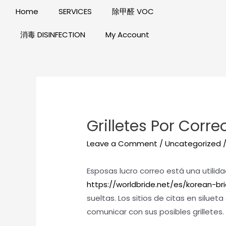
Home
SERVICES
除甲醛 VOC
消毒 DISINFECTION
My Account
Grilletes Por Corre
Leave a Comment
/
Uncategorized
/
Esposas lucro correo está una utili
https://worldbride.net/es/korean-br
sueltas. Los sitios de citas en silue
comunicar con sus posibles grilletes.