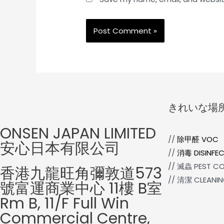
きれいな場
ONSEN JAPAN LIMITED
//
除甲醛 VOC
安心日本有限公司
//
消毒 DISINFEC
// 滅蟲 PEST C
香港九龍旺角彌敦道573
// 清潔 CLEANI
號富運商業中心 11樓 B室
Rm B, 11/F Full Win
Commercial Centre,