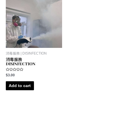
消毒服務 | DISINFECTION
消毒服務
DISINFECTION
Rated
$
3.00
0
out
of
Add to cart
5