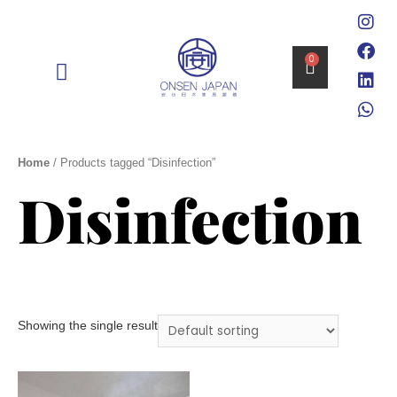
0
消毒 DISINFECTION
Home
/ Products tagged “Disinfection”
Disinfection
Showing the single result