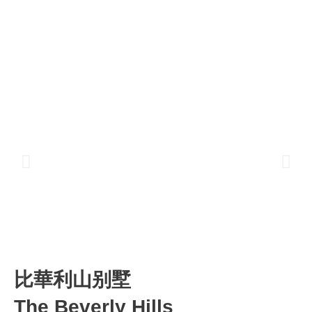
比華利山别墅
The Beverly Hills