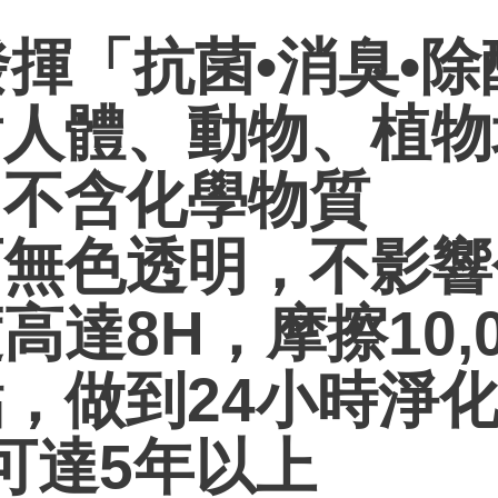
發揮「抗菌•消臭•除
對人體、動物、植
，不含化學物質
面無色透明，不影
高達8H，摩擦10,
點，做到24小時淨
果可達5年以上