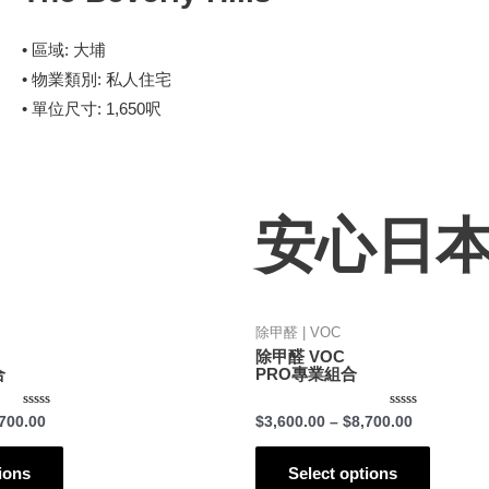
• 區域: 大埔
• 物業類別: 私人住宅
• 單位尺寸: 1,650呎
安心日
除甲醛 | VOC
除甲醛 VOC
合
PRO專業組合
Rated
Rated
700.00
$
3,600.00
–
$
8,700.00
0
0
out
out
of
of
5
5
ions
Select options