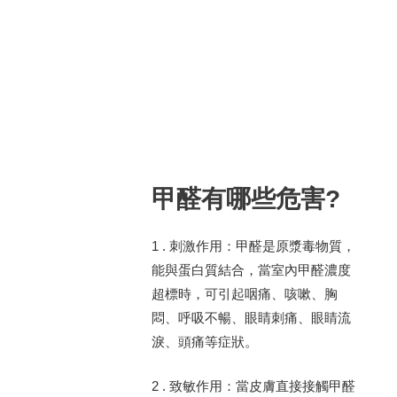
甲醛有哪些危害?
1 . 刺激作用：甲醛是原漿毒物質，
能與蛋白質結合，當室內甲醛濃度
超標時，可引起咽痛、咳嗽、胸
悶、呼吸不暢、眼睛刺痛、眼睛流
淚、頭痛等症狀。
2 . 致敏作用：當皮膚直接接觸甲醛