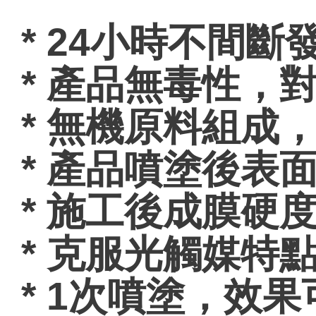
* 24小時不間斷
* 產品無毒性，
* 無機原料組成
* 產品噴塗後表
* 施工後成膜硬度
* 克服光觸媒特
* 1次噴塗，效