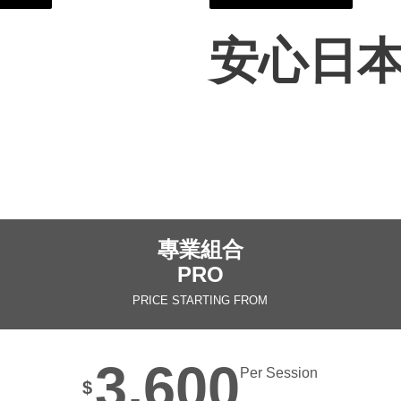
安心日
專業組合
PRO
PRICE STARTING FROM
3,600
Per Session
$