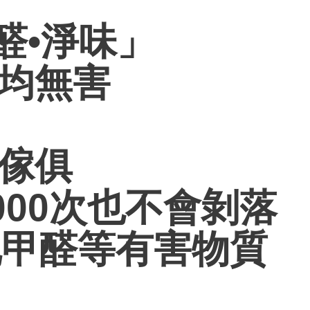
醛•淨味」
物均無害
響傢俱
000次也不會剝落
化甲醛等有害物質