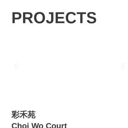
PROJECTS
彩禾苑
Choi Wo Court