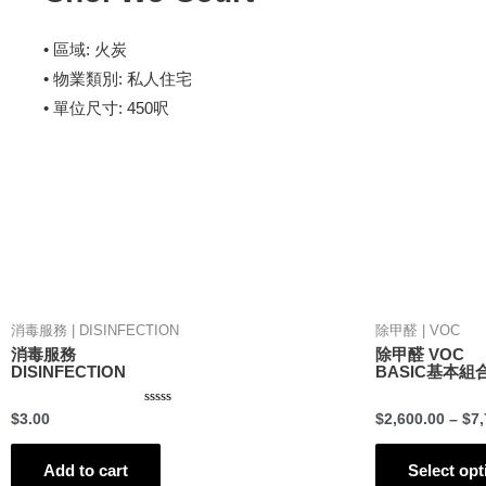
• 區域: 火炭
• 物業類別: 私人住宅
• 單位尺寸: 450呎
消毒服務 | DISINFECTION
除甲醛 | VOC
消毒服務
除甲醛 VOC
DISINFECTION
BASIC基本組
Rated
$
3.00
$
2,600.00
–
$
7,
0
out
of
5
Add to cart
Select opt