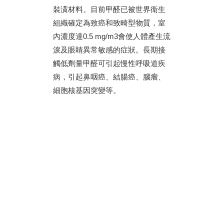
裝潢材料。目前甲醛已被世界衛生
組織確定為致癌和致畸型物質，室
內濃度達0.5 mg/m3會使人體產生流
淚及眼睛異常敏感的症狀。長期接
觸低劑量甲醛可引起慢性呼吸道疾
病，引起鼻咽癌、結腸癌、腦瘤、
細胞核基因突變等。