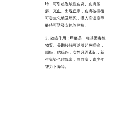
時，可引起過敏性皮炎、皮膚瘙
癢、充血、出現丘疹，皮膚破損後
可發生化膿及壞死，吸入高濃度甲
醛時可誘發支氣管哮喘。
3 . 致癌作用：甲醛是一種基因毒性
物質。長期接觸可以引起鼻咽癌，
腦癌，結腸癌，女性月經紊亂，新
生兒染色體異常，白血病，青少年
智力下降等。