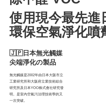
使用現今最先進日
環保空氣淨化噴
🇯🇵日本無光觸媒
尖端淨化の製品
無光觸媒是2002年由日本大阪市立
工業研究所和大阪府立業技術綜合
研究所及日本YOO株式會社研究發
明。是室內空氣污治理技術學的又
一次突破。