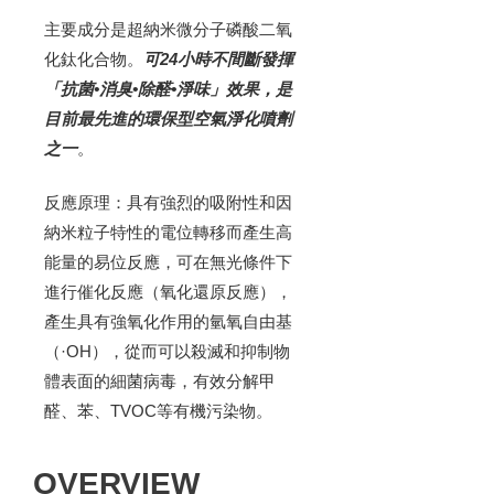
主要成分是超納米微分子磷酸二氧
化鈦化合物。
可24小時不間斷發揮
「抗菌•消臭•除醛•淨味」效果，是
目前最先進的環保型空氣淨化噴劑
之一
。
反應原理：具有強烈的吸附性和因
納米粒子特性的電位轉移而產生高
能量的易位反應，可在無光條件下
進行催化反應（氧化還原反應），
產生具有強氧化作用的氫氧自由基
（·OH），從而可以殺滅和抑制物
體表面的細菌病毒，有效分解甲
醛、苯、TVOC等有機污染物。
OVERVIEW