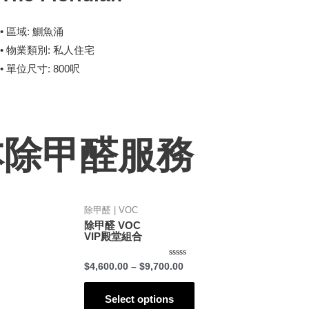
• 區域: 鰂魚涌
• 物業類別: 私人住宅
• 單位尺寸: 800呎
本除甲醛服務
除甲醛 | VOC
除甲醛 VOC
VIP殿堂組合
Rated
$
4,600.00
–
$
9,700.00
0
out
of
5
Select options